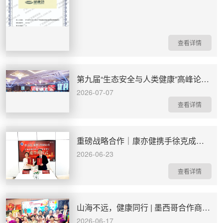
查看详情
第九届“生态安全与人类健康”高峰论坛，康亦健牵手国家体育总局训练局，...
2026-07-07
查看详情
重磅战略合作｜康亦健携手徐克成关爱健康工作室，共筑全民健康新未来！
2026-06-23
查看详情
山海不远，健康同行 | 墨西哥合作商考察健康坊辽宁市场
2026-06-17