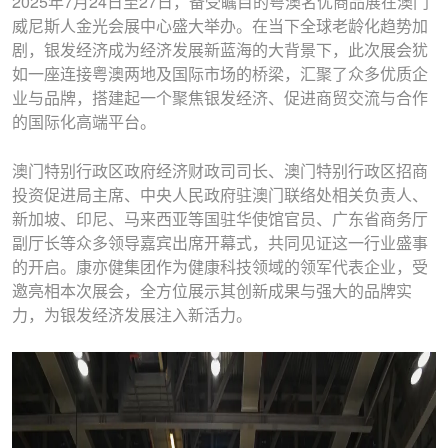
2025年7月24日至27日，备受瞩目的粤澳名优商品展在澳门
威尼斯人金光会展中心盛大举办。在当下全球老龄化趋势加
剧，银发经济成为经济发展新蓝海的大背景下，此次展会犹
如一座连接粤澳两地及国际市场的桥梁，汇聚了众多优质企
业与品牌，搭建起一个聚焦银发经济、促进商贸交流与合作
的国际化高端平台。
澳门特别行政区政府经济财政司司长、澳门特别行政区招商
投资促进局主席、中央人民政府驻澳门联络处相关负责人、
新加坡、印尼、马来西亚等国驻华使馆官员、广东省商务厅
副厅长等众多领导嘉宾出席开幕式，共同见证这一行业盛事
的开启。康亦健集团作为健康科技领域的领军代表企业，受
邀亮相本次展会，全方位展示其创新成果与强大的品牌实
力，为银发经济发展注入新活力。