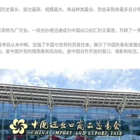
国历史最长、层次最高、规模最大、商品种类最全、到会采购商最多且分
理提议简称为广交会，一经创办便迅速成为中国出口创汇的主渠道，开辟了一
严峻考验从未中断。加强了中国与世界的贸易往来，展示了中国形象和发展
地。是中国外贸的晴雨表和风向标，是中国对外开放的窗口、缩影和标志