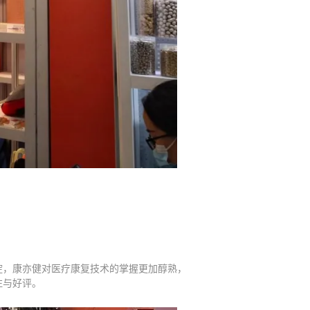
淀，康亦健对医疗康复技术的掌握更加醇熟，
注与好评。