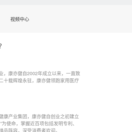
视频中心
？
，康亦健自2002年成立以来，一直致
二十载辉煌永驻，康亦健领跑家用医疗
健康产业集团，康亦健自创业之初建立
”为使命，掌握近百项包括发明专利、
精品阵容，深受消费者欢迎。